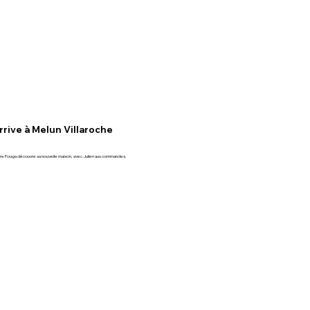
rive à Melun Villaroche
 Fouga découvre sa nouvelle maison, avec Julien aux commandes.