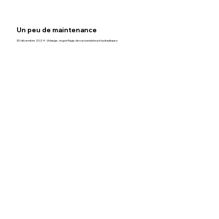
Un peu de maintenance
30 décembre 2024: Vidange, regonflage des accumulateurs hydrauliques.