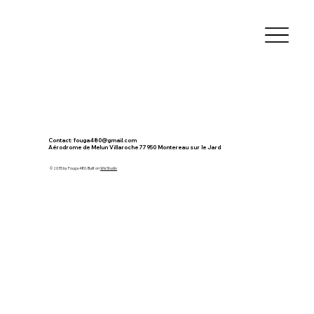
Contact:
fouga480@gmail.com
Aérodrome de Melun Villaroche 77950 Montereau sur le Jard
© 2035 by Fouga 480. Built on
Wix Studio