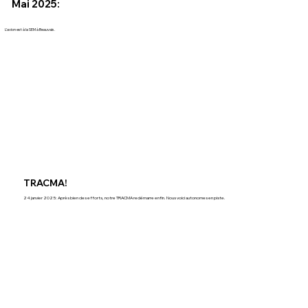
Mai 2025:
L’avion est à la SEM à Beauvais.
TRACMA!
24 janvier 2025: Après bien des efforts, notre TRACMA redémarre enfin. Nous voici autonomes en piste.